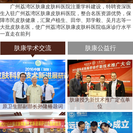
广州荔湾区肤康皮肤科医院注重学科建设，特聘资深医
生入驻广州荔湾区肤康皮肤科医院，整合名医资源优势，保
障市民皮肤健康，汇聚卢植生、田华、郑学毅、吴月志等一
大批皮肤名医，使广州荔湾区肤康皮肤科医院临床诊疗水平
一直走在前列
肤康学术交流
肤康公益行
肤康授为新技术推广定点单
原卫生部副部长孙隆椿题词
位