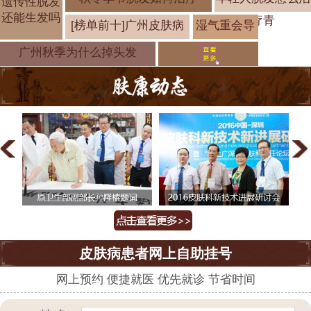
遗传性脱发
还能生发吗
疗青
[榜单前十]广州皮肤病
湿气重会导
疗
致脱发吗 湿
广州秋季为什么掉头发
皮肤病患者网上自助挂号
网上预约 便捷就医 优先就诊 节省时间