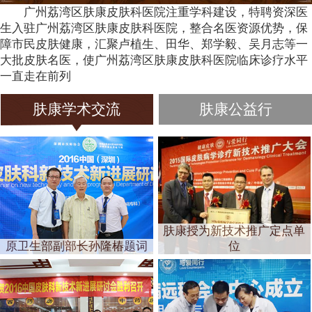
广州荔湾区肤康皮肤科医院注重学科建设，特聘资深医
生入驻广州荔湾区肤康皮肤科医院，整合名医资源优势，保
障市民皮肤健康，汇聚卢植生、田华、郑学毅、吴月志等一
大批皮肤名医，使广州荔湾区肤康皮肤科医院临床诊疗水平
一直走在前列
肤康学术交流
肤康公益行
肤康授为新技术推广定点单
原卫生部副部长孙隆椿题词
位