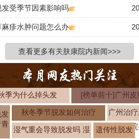
脱发受季节因素影响吗
20
荨麻疹水肿问题怎么办
20
查看更多有关肤康院内新闻>>>
秋季为什么掉头发
[榜单前十]广州
秋冬季节脱发如何治疗
广州治疗
脱发
疗青
院
湿气重会导致脱发吗 湿
遗传性脱发