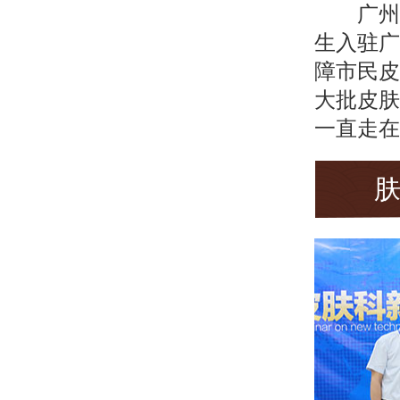
广州
生入驻广
障市民皮
大批皮肤
一直走在