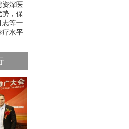
聘资深医
优势，保
月志等一
诊疗水平
行