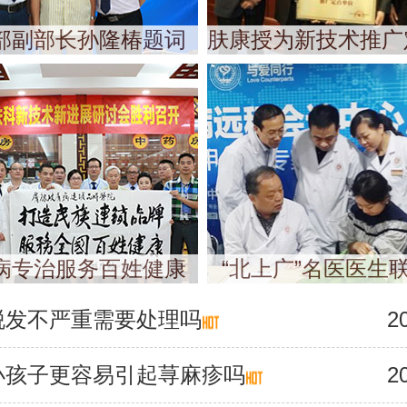
部副部长孙隆椿题词
肤康授为新技术推广
病专治服务百姓健康
“北上广”名医医生
脱发不严重需要处理吗
2
小孩子更容易引起荨麻疹吗
2