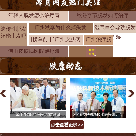
年轻人脱发怎么治疗青
秋冬季节脱发如何治疗
广州秋季为什么掉头发
湿气重会导致脱发
遗传性脱发
还能生发吗
吗 湿
[榜单前十]广州皮肤病
广州治疗脱
疗
发的医院有
佛山皮肤病医院治疗湿