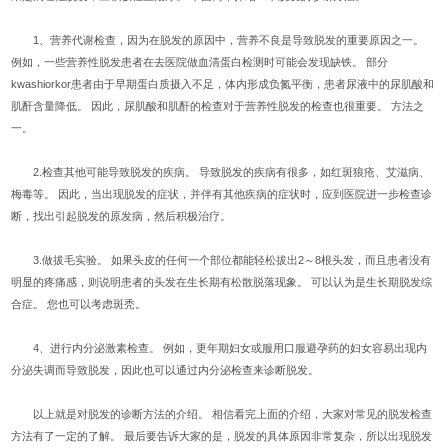
1、营养代谢检查，因为在脱发的原因中，营养不良是导致脱发的重要原因之一。
例如，一些营养性脱发患者在去医院做血清蛋白检测时可能会发现缺铁。 部分
kwashiorkor患者由于早期蛋白质摄入不足，体内形成负氮平衡，患者尿液中的尿肌酸和
肌酐含量降低。 因此，尿肌酸和肌酐的检查对于营养性脱发的检查也很重要。 方法之
一。
2.检查其他可能导致脱发的疾病。 导致脱发的疾病有很多，如红斑狼疮、艾滋病、
梅毒等。 因此，当出现脱发的症状，并伴有其他疾病的症状时，应到医院进一步检查诊
断，找出引起脱发的原发病，然后积极治疗。
3.做拔毛实验。 如果头皮的任何一个部位都能轻松拔出2～8根头发，而且患者没有
明显的疼痛感，则说明患者的头发在生长期有松散脱落现象。 可以认为是生长期脱发综
合症。 您也可以考虑斑秃。
4、进行内分泌激素检查。 例如，更年期妇女或服用口服避孕药的妇女容易出现内
分泌失调而导致脱发，因此也可以通过内分泌检查来诊断脱发。
以上就是对脱发的诊断方法的介绍。 相信看完上面的介绍，大家对常见的脱发检查
方法有了一定的了解。 最后要告诉大家的是，脱发的具体原因非常复杂，所以出现脱发