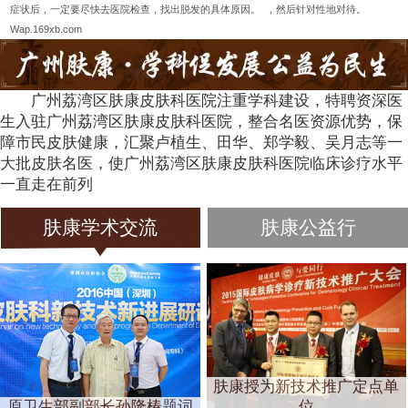
症状后，一定要尽快去医院检查，找出脱发的具体原因。 ，然后针对性地对待。
Wap.169xb.com
广州荔湾区肤康皮肤科医院注重学科建设，特聘资深医
生入驻广州荔湾区肤康皮肤科医院，整合名医资源优势，保
障市民皮肤健康，汇聚卢植生、田华、郑学毅、吴月志等一
大批皮肤名医，使广州荔湾区肤康皮肤科医院临床诊疗水平
一直走在前列
肤康学术交流
肤康公益行
肤康授为新技术推广定点单
原卫生部副部长孙隆椿题词
位