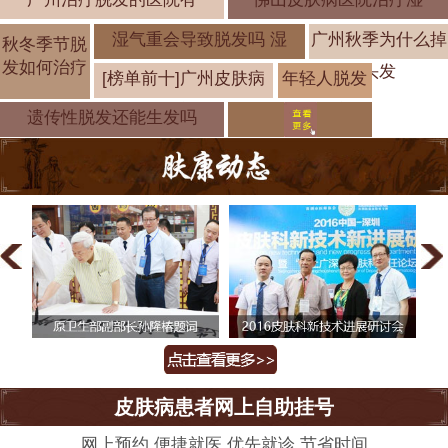
湿气重会导致脱发吗 湿
广州秋季为什么掉
秋冬季节脱
发如何治疗
头发
[榜单前十]广州皮肤病
年轻人脱发
疗
怎么治疗青
遗传性脱发还能生发吗
皮肤病患者网上自助挂号
网上预约 便捷就医 优先就诊 节省时间