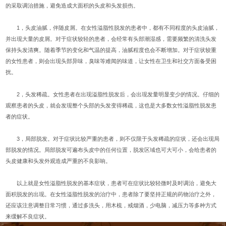
的采取调治措施，避免造成大面积的头皮和头发损伤。
1，头皮油腻，伴随皮屑。在女性溢脂性脱发的患者中，都有不同程度的头皮油腻，
并出现大量的皮屑。对于症状较轻的患者，会经常有头部潮湿感，需要频繁的清洗头发
保持头发清爽。随着季节的变化和气温的提高，油腻程度也会不断增加。对于症状较重
的女性患者，则会出现头部异味，臭味等难闻的味道，让女性在卫生和社交方面备受困
扰。
2，头发稀疏。女性患者在出现溢脂性脱发后，会出现发量明显变少的情况。仔细的
观察患者的头皮，就会发现整个头部的头发变得稀疏，这也是大多数女性溢脂性脱发患
者的症状。
3，局部脱发。对于症状比较严重的患者，则不仅限于头发稀疏的症状，还会出现局
部脱发的情况。局部脱发可遍布头皮中的任何位置，脱发区域也可大可小，会给患者的
头皮健康和头发外观造成严重的不良影响。
以上就是女性溢脂性脱发的基本症状，患者可在症状比较轻微时及时调治，避免大
面积脱发的出现。在女性溢脂性脱发的治疗中，患者除了要坚持正规的药物治疗之外，
还应该注意调整日常习惯，通过多洗头，用木梳，戒烟酒，少电脑，减压力等多种方式
来缓解不良症状。