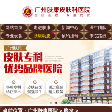
网站首页
走进肤康
新闻中心
医生团队
专业设备
肤康动态
预约挂号
来院路线
当前位置：
广州肤康医院
>
脱发
>