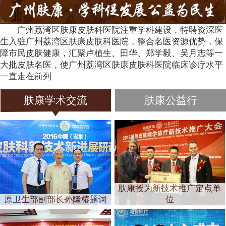
广州荔湾区肤康皮肤科医院注重学科建设，特聘资深医
生入驻广州荔湾区肤康皮肤科医院，整合名医资源优势，保
障市民皮肤健康，汇聚卢植生、田华、郑学毅、吴月志等一
大批皮肤名医，使广州荔湾区肤康皮肤科医院临床诊疗水平
一直走在前列
肤康学术交流
肤康公益行
肤康授为新技术推广定点单
原卫生部副部长孙隆椿题词
位