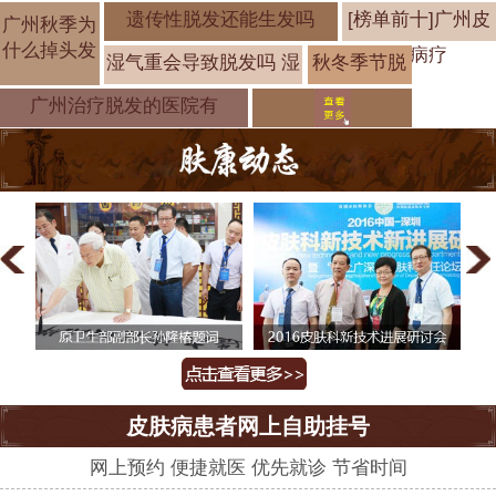
遗传性脱发还能生发吗
[榜单前十]广州皮
广州秋季为
什么掉头发
肤病疗
湿气重会导致脱发吗 湿
秋冬季节脱
发如何治疗
广州治疗脱发的医院有
皮肤病患者网上自助挂号
网上预约 便捷就医 优先就诊 节省时间