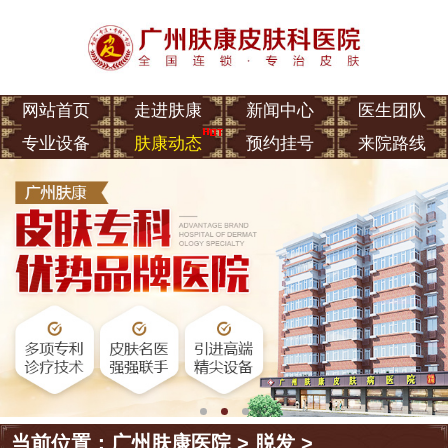
网站首页
走进肤康
新闻中心
医生团队
专业设备
肤康动态
预约挂号
来院路线
当前位置：
广州肤康医院
>
脱发
>