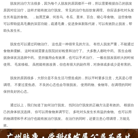
脱发的治疗方法很多，因为每个人脱发的原因都不一样，所以需要根据自己的脱发
原因对症治疗，这样才能有效治疗脱发。 常见的治疗包括饮食调理。 你应该多吃对头发
生长有益的食物。 ，如黑芝麻、何首乌、冬瓜、薏米、百合、猪心等食物。 这些食物
可以帮助提高毛囊的深层功能，疏通毛囊，促进身体新陈代谢，可以有效防止脱发，帮
助头发生长。
脱发也可以通过药物治疗。 这也是一种很常见的方法。 有些人脱发严重，不能通过
食物来缓解。 这时候就需要去医院好好检查和治疗了。 大多数人都吃中药。 医生会根
据身体状况选择中药。 坚持服用会有效果，也可以手术治疗。 一般在脱发面积大的时候
使用。 毛发移植。 虽然能有效改善，但也有很大的副作用，对身体或多或少是有害的。
脱发的原因很多，大部分是不良生活习惯造成的，所以平时要多注意，尤其是心理
调理。 不要过度焦虑。 不良的心态也会导致脱发。 使用药物、食物等。在调理的同时
保持良好的心态。
通过以上，我们知道了如何治疗脱发。 找到治疗脱发的正确方法是有效的。 根据自
己的身体状况选择。 你可以用食物来调节它。 多吃对头发生长有益的食物。 也可以用
药物调理和手术治疗也能有效治疗脱发。 在治疗的同时，还要注意心理调理，方能见
效。