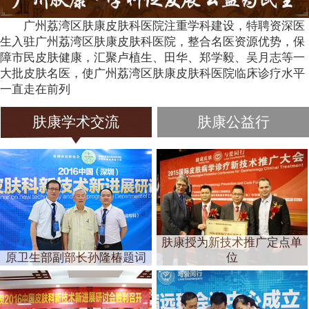
广州荔湾区肤康皮肤科医院注重学科建设，特聘资深医
生入驻广州荔湾区肤康皮肤科医院，整合名医资源优势，保
障市民皮肤健康，汇聚卢植生、田华、郑学毅、吴月志等一
大批皮肤名医，使广州荔湾区肤康皮肤科医院临床诊疗水平
一直走在前列
肤康学术交流
肤康公益行
肤康授为新技术推广定点单
原卫生部副部长孙隆椿题词
位