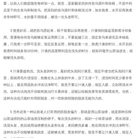
量，以前人们都是随意每样加一点。留意，是新颖采挖的何首乌茎叶和块根，不是中药
店里干的生首乌和制首乌。把采到的首乌茎叶和块根洗洁净，加水熬煮，水开后再熬煮
非常钟即可。水的量不用很多，够洗一次头发即可。
3 熬煮好后，就把首乌捞起来，晾干留着以后再熬煮，汁液倒到脸盆里静置冷却备
用。普通每份何首乌能够反复运用两三次，不要超越三次，假定首乌来源充足本钱低
廉，只熬煮一次即可丢弃。假定反复运用，那每反复一次，熬煮汁液的时分，水开后的
熬煮时间就多加10分钟。汁液的温度降到适合洗头的时分，就加25毫升山茶油进去，就
能够洗头发啦。
4 汁液要趁热洗。洗头发的时分，最好把头泡到汁液里。假定不便当把头泡到汁液
里，那就用毛巾浸湿后，热敷在头上掉发的中央，凉了又浸一下。浸洗时间至少要非常
钟以上，最后用温热水冲洗洁净即可。留意不要让汁液入眼，假定入眼，立刻用清水冲
洗。这种办法泡洗不但能有效治疗大量掉发，还能让枯槁发黄等发质漆黑发亮。当然，
这种办法也只能针对局部脱发，对一些疾病招致的脱发无能为力的。
5 另外还有一种以前老人们常用的防脱发偏方，那就是用山茶油饼，就是那种压榨
山茶油得到的山茶油渣压制的饼子。每次洗头的时分，就剁一小块茶油饼，用水润湿，
洗湿头发，然后就用油饼擦洗头皮和头发，来回擦洗多遍，然后用清水冲洗洁净即可。
这种办法不但能够避免脱发，还能够去屑、黑发和护发。留意不要让汁液入眼，假定入