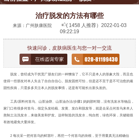
治疗脱发的方法有哪些
( 1458 人推荐）
2022-01-03
来源：广州肤康医院
09:22:19
快速问诊，皮肤病医生与您一对一交流
脱发，曾经成为干扰宽广朋友们的一种懊恼了，它不只是本人的形象大毁，而且也
使得一些朋友对本人失去了自自自信心。脱发固然可怕，但是还不至于是不可治愈的顽
固性疾病，只需多多关注本人的脱发事情，还是有可能长出新头发的。
工具/原料何首乌、山茶油饼、山茶油办法/步骤1 妈妈那时期，没有洗发水等物品，
家门口有很多何首乌，假定头发枯槁、发黄、发白和脱发等，就是去采点何首乌来本人
熬制土法洗发水，来做美发和护发。这样制造的洗发水，纯自然，绿色环保，关键能很
有效地避免大量掉发。
2 每次采一把何首乌的鲜茎叶，再挖一个何首乌的块根，至于用量真无法精确估