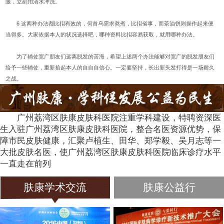
眼，立刻用清水冲洗。
6 这两种办法都比拟有效的，何首乌需求熬煮，比拟省事，而茶油饼则操作起来便
当得多。大家依据本人的状况选择吧，哪种资料比拟容易获取，就用哪种办法。
为了辅佐宽广朋友们远离脱发的苦海，希望上述两个办法能够对宽广的脱发朋友们
给予一些辅佐，重新拾起本人的自自自信心。一定要坚持，长出新头发打得是一场耐久
之战。
广州荔湾区肤康皮肤科医院注重学科建设，特聘资深医
生入驻广州荔湾区肤康皮肤科医院，整合名医资源优势，保
障市民皮肤健康，汇聚卢植生、田华、郑学毅、吴月志等一
大批皮肤名医，使广州荔湾区肤康皮肤科医院临床诊疗水平
一直走在前列
肤康学术交流
肤康公益行