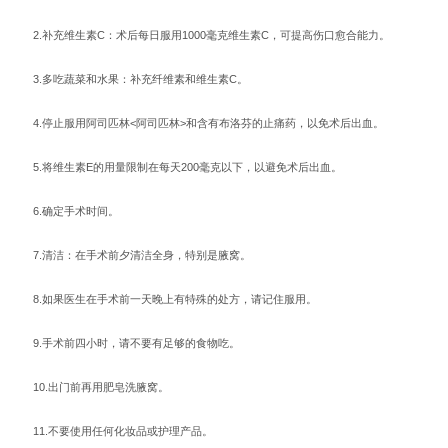
2.补充维生素C：术后每日服用1000毫克维生素C，可提高伤口愈合能力。
3.多吃蔬菜和水果：补充纤维素和维生素C。
4.停止服用阿司匹林<阿司匹林>和含有布洛芬的止痛药，以免术后出血。
5.将维生素E的用量限制在每天200毫克以下，以避免术后出血。
6.确定手术时间。
7.清洁：在手术前夕清洁全身，特别是腋窝。
8.如果医生在手术前一天晚上有特殊的处方，请记住服用。
9.手术前四小时，请不要有足够的食物吃。
10.出门前再用肥皂洗腋窝。
11.不要使用任何化妆品或护理产品。