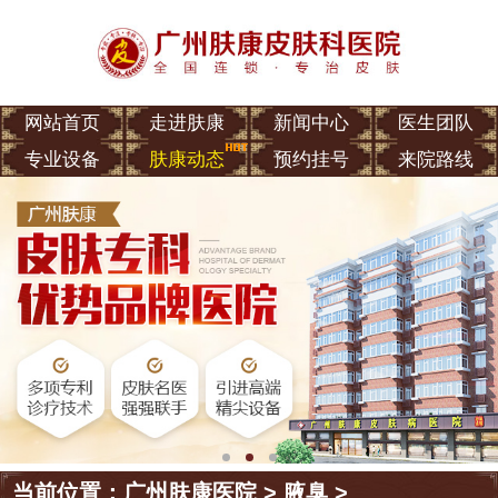
网站首页
走进肤康
新闻中心
医生团队
专业设备
肤康动态
预约挂号
来院路线
当前位置：
广州肤康医院
>
腋臭
>