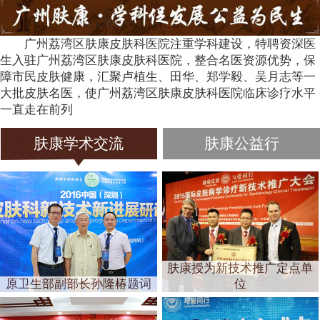
广州荔湾区肤康皮肤科医院注重学科建设，特聘资深医
生入驻广州荔湾区肤康皮肤科医院，整合名医资源优势，保
障市民皮肤健康，汇聚卢植生、田华、郑学毅、吴月志等一
大批皮肤名医，使广州荔湾区肤康皮肤科医院临床诊疗水平
一直走在前列
肤康学术交流
肤康公益行
肤康授为新技术推广定点单
原卫生部副部长孙隆椿题词
位