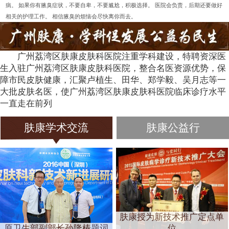
病。 如果你有腋臭症状，不要自卑，不要尴尬，积极选择。 医院会负责，后期还要做好
相关的护理工作。 相信腋臭的烦恼会尽快离你而去。
广州荔湾区肤康皮肤科医院注重学科建设，特聘资深医
生入驻广州荔湾区肤康皮肤科医院，整合名医资源优势，保
障市民皮肤健康，汇聚卢植生、田华、郑学毅、吴月志等一
大批皮肤名医，使广州荔湾区肤康皮肤科医院临床诊疗水平
一直走在前列
肤康学术交流
肤康公益行
肤康授为新技术推广定点单
原卫生部副部长孙隆椿题词
位