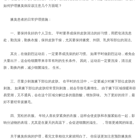
如何护理腋臭病应该注意几个方面呢？
腋臭患者的日常护理措施：
一、要保持良好的个人卫生。 平时要养成保持皮肤清洁的好习惯，用肥皂清洗患
处，勤洗澡，勤换衣服，保持皮肤干燥，尤其要保持腋窝、外阴、乳房等部位的清洁。
其次，在做剧烈运动后，一定要养成洗澡的好习惯。 如果平时做剧烈运动，难免会
大量出汗，这会给细菌带来非常有利的生长条件。 因此，运动后一定要洗澡，清洁皮
肤，勤换内裤，减少细菌滋生。 生长。
三、尽量少刺激腋下部位的皮肤。 在平时的生活中，一定要减少对腋下部位皮肤的
刺激。 如果腋下部位的皮肤经常受到刺激，就会导致毛囊增生。 由于腋下区域很暖和容
易受潮，又不通风，会在这个区域分解过多的脂肪酸，增加异味。 为了更好的排汗，最
好不要经常拔腋毛。
四、宽松的衣服。 年轻人喜欢穿紧身的衣服，这样会使皮肤和衣服紧贴在一起，影
响分泌物的表现，尤其是在夏天的高温下，会促进细菌的滋生。 ，导致更难闻的味道。
关于腋臭疾病的护理，看完文章相信大家就明白了。 你应该更加注意预防腋臭疾