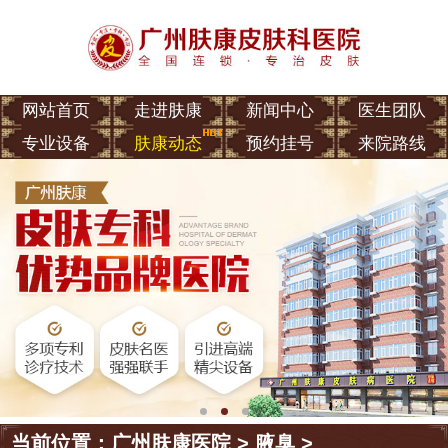
网站首页
走进肤康
新闻中心
医生团队
专业设备
肤康动态
预约挂号
来院路线
当前位置：
广州肤康医院
>
腋臭
>