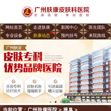
网站首页
走进肤康
新闻中心
医生团队
专业设备
肤康动态
预约挂号
来院路线
当前位置：
广州肤康医院
>
腋臭
>