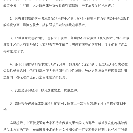
龄过小者，可能由于大汗腺尚未完好发育而招致残留，手术后复发的风险进步。
2、具有肺部疾病病史者或曾做过胸腔手术者，施行内视镜胸腔内交感染神经烧除术
的难度较高，风险也较大，故普通较不建议接受这项手术。
3、严重糖尿病患者因伤口愈合才干较差，普通较不建议接受传统切除术，对不宜做
腋臭手术的人有哪些呢？大家能否有些了解了，当患有腋臭的病症时，朋友们要咨询后
再对腋臭治疗。
4、腋下汗腺抽吸刮除术施行后2个月内，狐臭几乎完好消弭，但之后少部分患者在
运动后或天热时，仍可能散出旁人无法闻到的少许异味。故此方法与肉毒杆菌毒素注射
法相同，都无法保证百分之百永世消弭狐臭。
5、女性避开月经期，以免加重出血，构成血肿。
6、曾经接受过激光或冷冻治疗的病例，应在上一次治疗3到6个月后再接受微创手
术。
温馨提示，上面就是通知大家不适宜做腋臭手术的人有哪些，希望朋友们都能够留
意以上方面的问题，在做腋臭手术的时分女性朋友们一定要避开月经期，这样才干够保