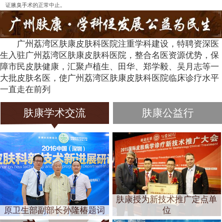
证腋臭手术的正常中止。
广州荔湾区肤康皮肤科医院注重学科建设，特聘资深医
生入驻广州荔湾区肤康皮肤科医院，整合名医资源优势，保
障市民皮肤健康，汇聚卢植生、田华、郑学毅、吴月志等一
大批皮肤名医，使广州荔湾区肤康皮肤科医院临床诊疗水平
一直走在前列
肤康学术交流
肤康公益行
肤康授为新技术推广定点单
原卫生部副部长孙隆椿题词
位