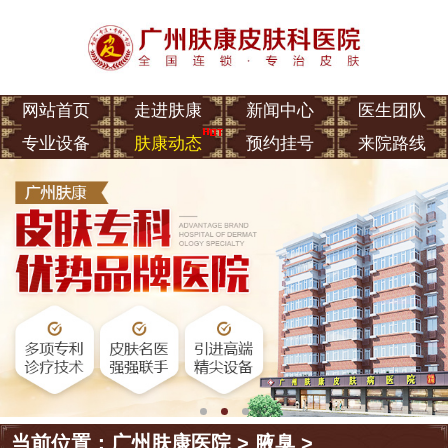
网站首页
走进肤康
新闻中心
医生团队
专业设备
肤康动态
预约挂号
来院路线
当前位置：
广州肤康医院
>
腋臭
>