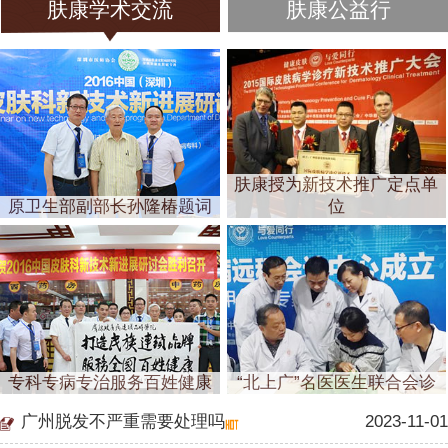
肤康学术交流
肤康公益行
肤康授为新技术推广定点单
原卫生部副部长孙隆椿题词
位
专科专病专治服务百姓健康
“北上广”名医医生联合会诊
广州脱发不严重需要处理吗
2023-11-01