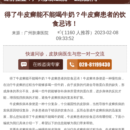
得了牛皮癣能不能喝牛奶？牛皮癣患者的饮
食忌讳！
( 1160 人推荐）
2023-02-08
来源：广州肤康医院
09:33:52
快速问诊，皮肤病医生与您一对一交流
得了牛皮癣能不能喝牛奶？牛皮癣患者的饮食忌讳！牛皮癣本身便是一种慢性病，
在治疗牛皮癣的过程当中能够多喝一些牛奶，由于皮肤的代谢会导致蛋白质的缺失，形
成身体的养分不良，多喝一些牛奶能够弥补身体所需求的蛋白质，进步身体的反抗才
能，增强抵挡疾病的才能，避免牛皮癣疾病的复发和扩散。
牛皮癣疾病本身便是一种十分复杂，十分顽固性的皮肤病，当然导致牛皮癣疾病的
发病原因错综复杂，许多患者由于错误的饮食办法，反而会形成牛皮癣疾病的迅速发
展，那么您知道得了牛皮癣能不能喝牛奶呢，牛皮癣患者的饮食忌讳有哪些呢，下面小
编就为我们具体介绍一下，希望以下的信息能够为我们带来帮助。
首要牛皮癣疾病是一种慢性的皮肤病，在治疗牛皮癣疾病过程当中，牛皮癣的首要