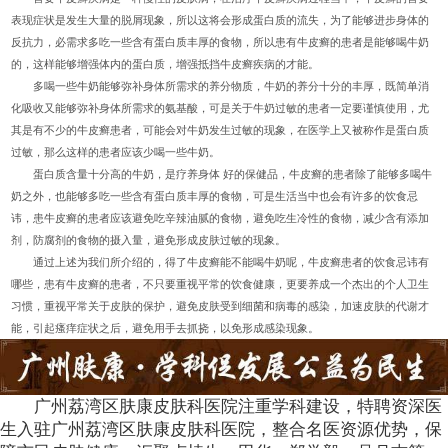
表现症状是发生大量的脱屑现象，所以这将会形成蛋白质的流失，为了能够进步身体的
反抗力，必需求多吃一些含有蛋白质丰厚的食物，所以患有牛皮癣的患者是能够喝牛奶
的，这样能够增强体内的蛋白质，增强抵挡牛皮癣疾病的才能。
多喝一些牛奶能够弥补身体所需求的养分物质，牛奶的养分十分的丰厚，既简单消
化吸收又能够弥补身体所需求的氨基酸，可是关于牛奶过敏的患者一定要谨慎使用，尤
其是有不少的牛皮癣患者，可能会对牛奶发生过敏的现象，在医学上又被称作是蛋白质
过敏，那么这样的患者应该少喝一些牛奶。
蛋白质含量十分高的牛奶，是疗养身体 好的保健品，牛皮癣的患者除了能够多喝牛
奶之外，也能够多吃一些含有蛋白质丰厚的食物，可是生活当中也会有许多的饮食忌
讳，患牛皮癣的患者应该避免吃辛辣油腻的食物，避免吃生冷性的食物，减少含有添加
剂，防腐剂的食物的摄入量，避免形成皮肤过敏的现象。
通过上述为我们所介绍的，得了牛皮癣能不能喝牛奶呢，牛皮癣患者的饮食忌讳有
哪些，患有牛皮癣的患者，不只要重视平常的饮食健康，更要养成一个杰出的个人卫生
习惯，重视平常关于皮肤的保护，避免皮肤受到细菌和病毒的感染，加速皮肤的代谢才
能，引起瘙痒症状之后，避免用手去抓挠，以免形成感染现象。
广州荔湾区肤康皮肤科医院注重学科建设，特聘资深医
生入驻广州荔湾区肤康皮肤科医院，整合名医资源优势，保