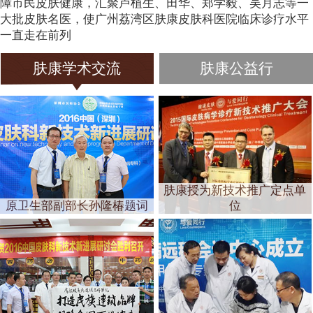
障市民皮肤健康，汇聚卢植生、田华、郑学毅、吴月志等一
大批皮肤名医，使广州荔湾区肤康皮肤科医院临床诊疗水平
一直走在前列
肤康学术交流
肤康公益行
肤康授为新技术推广定点单
原卫生部副部长孙隆椿题词
位