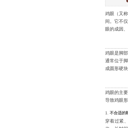
鸡眼（又称
间。它不仅
眼的成因、
鸡眼是脚部
通常位于脚
成圆形硬块
鸡眼的主要
导致鸡眼形
1.
不合适的
穿着过紧