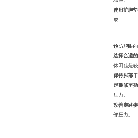
增厚。
使用护脚垫
成。
预防鸡眼的
选择合适的
休闲鞋是较
保持脚部干
定期修剪指
压力。
改善走路姿
部压力。