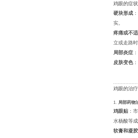
鸡眼的症状
硬块形成
：
实。
疼痛或不适
立或走路时
局部炎症
：
皮肤变色
：
鸡眼的治疗
1.
局部药物
鸡眼贴
：市
水杨酸等成
软膏和凝胶