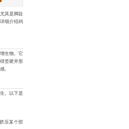
尤其是脚趾
详细介绍鸡
增生物。它
得坚硬并形
感。
生。以下是
挤压某个部