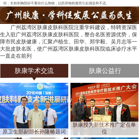
轻，长粉刺胸部好不要挂什么饰物，以防异物刺激而引起感染和不适。
广州荔湾区肤康皮肤科医院注重学科建设，特聘资深医
生入驻广州荔湾区肤康皮肤科医院，整合名医资源优势，保
障市民皮肤健康，汇聚卢植生、田华、郑学毅、吴月志等一
大批皮肤名医，使广州荔湾区肤康皮肤科医院临床诊疗水平
一直走在前列
肤康学术交流
肤康公益行
肤康授为新技术推广定点单
原卫生部副部长孙隆椿题词
位