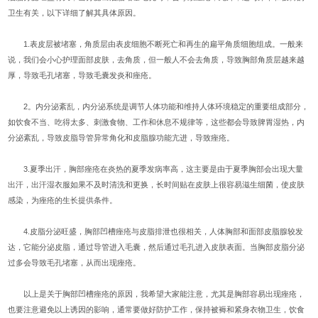
卫生有关，以下详细了解其具体原因。
1.表皮层被堵塞，角质层由表皮细胞不断死亡和再生的扁平角质细胞组成。一般来
说，我们会小心护理面部皮肤，去角质，但一般人不会去角质，导致胸部角质层越来越
厚，导致毛孔堵塞，导致毛囊发炎和痤疮。
2。内分泌紊乱，内分泌系统是调节人体功能和维持人体环境稳定的重要组成部分，
如饮食不当、吃得太多、刺激食物、工作和休息不规律等，这些都会导致脾胃湿热，内
分泌紊乱，导致皮脂导管异常角化和皮脂腺功能亢进，导致痤疮。
3.夏季出汗，胸部痤疮在炎热的夏季发病率高，这主要是由于夏季胸部会出现大量
出汗，出汗湿衣服如果不及时清洗和更换，长时间贴在皮肤上很容易滋生细菌，使皮肤
感染，为痤疮的生长提供条件。
4.皮脂分泌旺盛，胸部凹槽痤疮与皮脂排泄也很相关，人体胸部和面部皮脂腺较发
达，它能分泌皮脂，通过导管进入毛囊，然后通过毛孔进入皮肤表面。当胸部皮脂分泌
过多会导致毛孔堵塞，从而出现痤疮。
以上是关于胸部凹槽痤疮的原因，我希望大家能注意，尤其是胸部容易出现痤疮，
也要注意避免以上诱因的影响，通常要做好防护工作，保持被褥和紧身衣物卫生，饮食