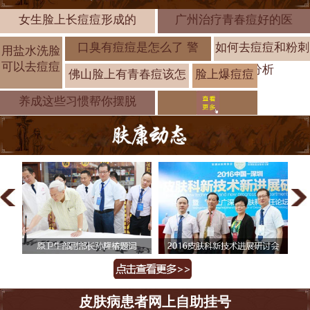
女生脸上长痘痘形成的
广州治疗青春痘好的医
口臭有痘痘是怎么了 警
如何去痘痘和粉刺
用盐水洗脸
可以去痘痘
分析
佛山脸上有青春痘该怎
脸上爆痘痘
是什么原因
养成这些习惯帮你摆脱
皮肤病患者网上自助挂号