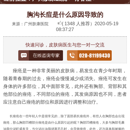
胸沟长痘是什么原因导致的
( 1348 人推荐）
2020-05-19
来源：广州肤康医院
08:37:27
快速问诊，皮肤病医生与您一对一交流
痤疮是一种非常美丽的皮肤病，易发生在青少年时期，
随着青春期的过去，痤疮会慢慢减少或消失。痤疮可发生在
身体的许多部位，其中面部常见，此外还有胸部、背部和其
他部位的痤疮，不同部位的痤疮，其发病原因也不同，患者
应注意自己痤疮的部位和原因进行调整和治疗。
长痤疮在一些年轻人中是很常见的，除了面部易长痤疮外，有些人在胸部也会出现
痤疮，那么胸部凹槽部分痤疮是由什么原因引起的呢？胸部凹槽痤疮，大多与胸部毛囊
油脂分泌旺盛有关，当分泌出油脂堵塞毛孔时，会导致痤疮，此外，还与床单和被褥的