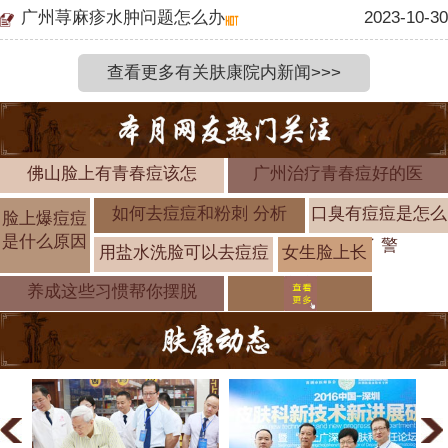
广州荨麻疹水肿问题怎么办
2023-10-30
查看更多有关肤康院内新闻>>>
佛山脸上有青春痘该怎
广州治疗青春痘好的医
如何去痘痘和粉刺 分析
口臭有痘痘是怎么
脸上爆痘痘
是什么原因
了 警
用盐水洗脸可以去痘痘
女生脸上长
痘痘形成的
养成这些习惯帮你摆脱