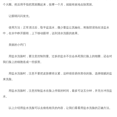
个大圈。然后用手指把黑斑圈起来，按摩一个月，就能有效地去除黑斑。
让眼睛闪闪发光。
使用方法：正常清洁后，取半盆温水，撒少量盐让其融化，将脸部浸泡在淡盐水
中，在水中睁开眼睛，上下移动眼球，达到清水洗眼的效果。
美丽的小窍门
用盐水洗脸时，要注意控制剂量。过多的盐水不仅会杀死我们脸上的细菌，还会对
我们脸上的细胞造成一些损害。
用盐水洗脸时，注意不要把皮肤擦得太紧，这样很容易伤害你的脸。选择细腻的盐
来洗脸。
用盐水洗脸时，注意控制盐水在脸上停留的时间，最多可达五分钟，并充分冲洗盐
水。
以上介绍用盐水洗脸可以去痤疮相关的内容，让我们看看用盐水洗脸的正确方法。