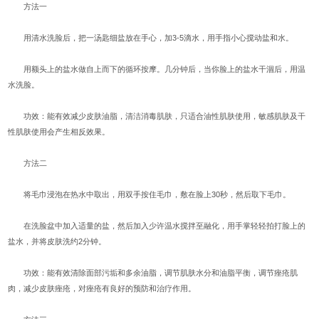
方法一
用清水洗脸后，把一汤匙细盐放在手心，加3-5滴水，用手指小心搅动盐和水。
用额头上的盐水做自上而下的循环按摩。几分钟后，当你脸上的盐水干涸后，用温
水洗脸。
功效：能有效减少皮肤油脂，清洁消毒肌肤，只适合油性肌肤使用，敏感肌肤及干
性肌肤使用会产生相反效果。
方法二
将毛巾浸泡在热水中取出，用双手按住毛巾，敷在脸上30秒，然后取下毛巾。
在洗脸盆中加入适量的盐，然后加入少许温水搅拌至融化，用手掌轻轻拍打脸上的
盐水，并将皮肤洗约2分钟。
功效：能有效清除面部污垢和多余油脂，调节肌肤水分和油脂平衡，调节痤疮肌
肉，减少皮肤痤疮，对痤疮有良好的预防和治疗作用。