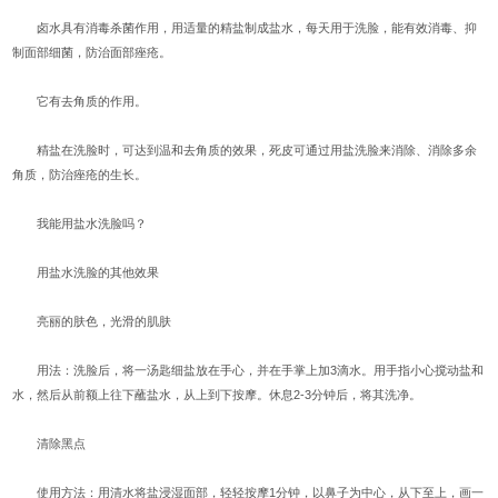
卤水具有消毒杀菌作用，用适量的精盐制成盐水，每天用于洗脸，能有效消毒、抑
制面部细菌，防治面部痤疮。
它有去角质的作用。
精盐在洗脸时，可达到温和去角质的效果，死皮可通过用盐洗脸来消除、消除多余
角质，防治痤疮的生长。
我能用盐水洗脸吗？
用盐水洗脸的其他效果
亮丽的肤色，光滑的肌肤
用法：洗脸后，将一汤匙细盐放在手心，并在手掌上加3滴水。用手指小心搅动盐和
水，然后从前额上往下蘸盐水，从上到下按摩。休息2-3分钟后，将其洗净。
清除黑点
使用方法：用清水将盐浸湿面部，轻轻按摩1分钟，以鼻子为中心，从下至上，画一