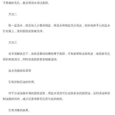
子两侧的毛孔，最后用清水清洁面部。
方法二
取一盆温水，然后加入少量的细盐，将温水和细盐充分混合，轻轻地将手心的盐水
打在脸上，直到面部皮肤被洗净。
方法三
在半溶解状态下，涂抹适量轻轻圈按摩于面部，可有效帮助去除死皮，使肌肤毛孔
得到有效清洁，同时也使肌肤更加细腻滋润。
盐水洗脸除痘原理
它有控制石油的作用。
对于分泌油脂丰满的面部皮肤，用盐水清洗可以去除多余的面部油，达到清油和控
制油脂的目的，减少过度堵塞毛孔所引起的痤疮。
它有消毒的效果。