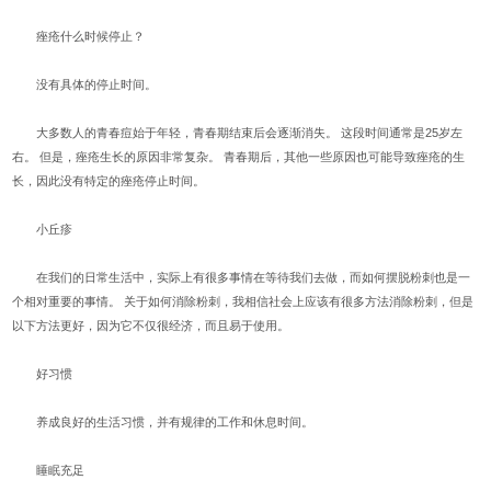
痤疮什么时候停止？
没有具体的停止时间。
大多数人的青春痘始于年轻，青春期结束后会逐渐消失。 这段时间通常是25岁左
右。 但是，痤疮生长的原因非常复杂。 青春期后，其他一些原因也可能导致痤疮的生
长，因此没有特定的痤疮停止时间。
小丘疹
在我们的日常生活中，实际上有很多事情在等待我们去做，而如何摆脱粉刺也是一
个相对重要的事情。 关于如何消除粉刺，我相信社会上应该有很多方法消除粉刺，但是
以下方法更好，因为它不仅很经济，而且易于使用。
好习惯
养成良好的生活习惯，并有规律的工作和休息时间。
睡眠充足