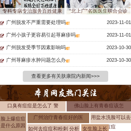
专科专病专治服务百姓健康
“北上广”名医医生联合会诊
广州脱发不严重需要处理吗
2023-11-01
广州小孩子更容易引起荨麻疹吗
2023-11-01
广州脱发受季节因素影响吗
2023-10-30
广州荨麻疹水肿问题怎么办
2023-10-30
查看更多有关肤康院内新闻>>>
口臭有痘痘是怎么了 警
佛山脸上有青春痘该怎
广州治疗青春痘好的医
用盐水洗脸可以去
脸上爆痘痘
是什么原因
痘痘
如何去痘痘和粉刺 分析
女生脸上长