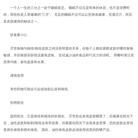
一个人一生的三分之一处于睡眠状态。 睡眠不仅仅是简单的休息，也不是浪费时
间，而恰恰是人类健康的“三月”。 充足的睡眠不仅可以让您身体健康，充满活力，而且
是皮肤健身的秘诀之一。
饮食要小心
尽管食物与痤疮/痤疮皮肤之间没有明显的关系，但每个人都应观察皮肤对哪些食物
敏感，并应根据实际情况避免进食。 尝试减少油炸食品和巧克力的消耗。 用餐时请注意
营养均衡，多吃蔬菜和水果。
谨慎使用
有些药物可能会引起或加剧丘疹和痤疮。
拒绝阳光
提防阳光，它是痤疮和痤疮的坏朋友。 尽管您会发现皮肤晒黑了，但暴露在阳光下
后，油性皮肤和粉刺/痤疮会有所改善，但暴露在阳光下会使表皮变厚，您的皮肤会变得
更易长痤疮和易长痤疮。 因此，油性痤疮皮肤必须使用优质的防晒产品。