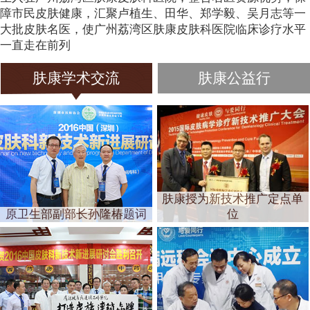
障市民皮肤健康，汇聚卢植生、田华、郑学毅、吴月志等一
大批皮肤名医，使广州荔湾区肤康皮肤科医院临床诊疗水平
一直走在前列
肤康学术交流
肤康公益行
肤康授为新技术推广定点单
原卫生部副部长孙隆椿题词
位