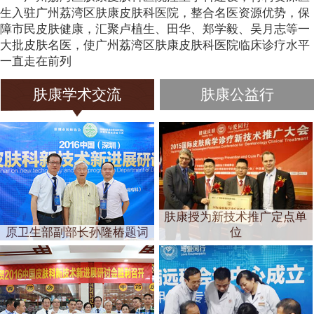
生入驻广州荔湾区肤康皮肤科医院，整合名医资源优势，保
障市民皮肤健康，汇聚卢植生、田华、郑学毅、吴月志等一
大批皮肤名医，使广州荔湾区肤康皮肤科医院临床诊疗水平
一直走在前列
肤康学术交流
肤康公益行
肤康授为新技术推广定点单
原卫生部副部长孙隆椿题词
位