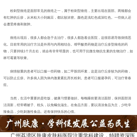
粉刺型痤疮是面部常见的痤疮之一，属于粉刺型痤疮，主要出现在面部。两颊都会
有红肿的丘疹，从米粒大小到豌豆，都比较浓密。颜色是浅红色或深红色。一些病人还
会遭受疼痛和脓肿。
痤疮出现后，很多人都会急于去治疗，很多人都急着去医院，这很容易导致病情恶
化。目前常用的治疗方法是外用与内用相结合。维甲酸类药物是治疗丘疹型痤疮的药
物，只要持续1个月左右，就会有非常明显的，也可用于抗微生物抗生素的生物治疗，如
林可霉素等软膏。
病情较重的患者可以口服一些药物，如二甲胺四环素，这是治疗丘疹较为的药物，
可以防止丘疹。许多病人因为体内激素紊乱而长粉刺。患者可口服避孕药，可治疗青春
痘。
当然，生活中重要的是吃饭，健康习惯要做好。每晚睡前要清洁面部，保持面部清
洁清新，经常晒被子、枕头，以免螨虫滋生。在食品方面，要以清淡食品为主，少吃辛
辣食品，少吃刺激性食品。还有保持快乐的心情。
广州荔湾区肤康皮肤科医院注重学科建设，特聘资深医