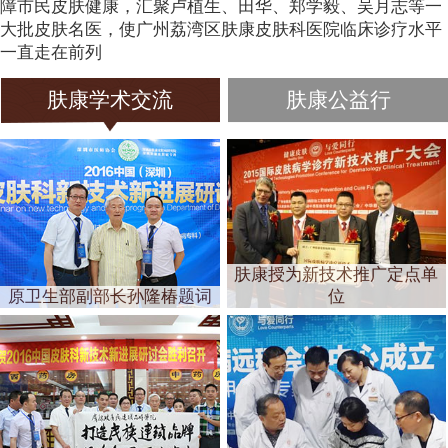
障市民皮肤健康，汇聚卢植生、田华、郑学毅、吴月志等一
大批皮肤名医，使广州荔湾区肤康皮肤科医院临床诊疗水平
一直走在前列
肤康学术交流
肤康公益行
肤康授为新技术推广定点单
原卫生部副部长孙隆椿题词
位