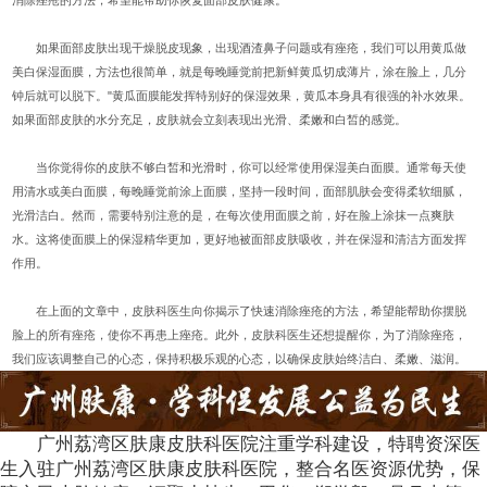
消除痤疮的方法，希望能帮助你恢复面部皮肤健康。
如果面部皮肤出现干燥脱皮现象，出现酒渣鼻子问题或有痤疮，我们可以用黄瓜做
美白保湿面膜，方法也很简单，就是每晚睡觉前把新鲜黄瓜切成薄片，涂在脸上，几分
钟后就可以脱下。"黄瓜面膜能发挥特别好的保湿效果，黄瓜本身具有很强的补水效果。
如果面部皮肤的水分充足，皮肤就会立刻表现出光滑、柔嫩和白皙的感觉。
当你觉得你的皮肤不够白皙和光滑时，你可以经常使用保湿美白面膜。通常每天使
用清水或美白面膜，每晚睡觉前涂上面膜，坚持一段时间，面部肌肤会变得柔软细腻，
光滑洁白。然而，需要特别注意的是，在每次使用面膜之前，好在脸上涂抹一点爽肤
水。这将使面膜上的保湿精华更加，更好地被面部皮肤吸收，并在保湿和清洁方面发挥
作用。
在上面的文章中，皮肤科医生向你揭示了快速消除痤疮的方法，希望能帮助你摆脱
脸上的所有痤疮，使你不再患上痤疮。此外，皮肤科医生还想提醒你，为了消除痤疮，
我们应该调整自己的心态，保持积极乐观的心态，以确保皮肤始终洁白、柔嫩、滋润。
广州荔湾区肤康皮肤科医院注重学科建设，特聘资深医
生入驻广州荔湾区肤康皮肤科医院，整合名医资源优势，保