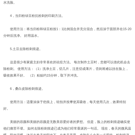
水洗脸。
4，当归粉绿豆粉抗粉刺的印刷方法。
使用方法：将当归粉和绿豆粉按1：1比例混合并充分混合，然后涂于面部并在15-20
分钟后洗净。 好用温水。
5.土豆去除粉刺痕迹。
这是很少有家庭主妇非常喜欢的祛痘方法。 每次制作土豆时，您都可以借此机会去
除粉刺。 使用方法：（1）洗净土豆，切几片，注意切成薄片，否则将难以挂在脸上，
吸收效果不好。 （2）粘贴约15分钟，取下并冲洗。
6，桑白皮除粉刺痕迹。
使用方法：适量涂抹于疤痕上，轻拍并按摩使其吸收，每天使用几次，效果特别
好。
美丽的容颜和美丽的容颜是无数美容爱好者的梦想。 但是，脸上的粉刺痕迹确实使
他们痛苦不堪。 如何去除粉刺痕迹已成为他们经常垂涎的一句话。 现在，春天的微风温