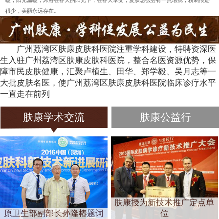
暖，阳光温暖，沐浴在春天的阳光下，在春天享受，皮肤怎么会有一点瑕疵，粉刺痕迹
很少，美丽永远存在。
广州荔湾区肤康皮肤科医院注重学科建设，特聘资深医
生入驻广州荔湾区肤康皮肤科医院，整合名医资源优势，保
障市民皮肤健康，汇聚卢植生、田华、郑学毅、吴月志等一
大批皮肤名医，使广州荔湾区肤康皮肤科医院临床诊疗水平
一直走在前列
肤康学术交流
肤康公益行
肤康授为新技术推广定点单
原卫生部副部长孙隆椿题词
位