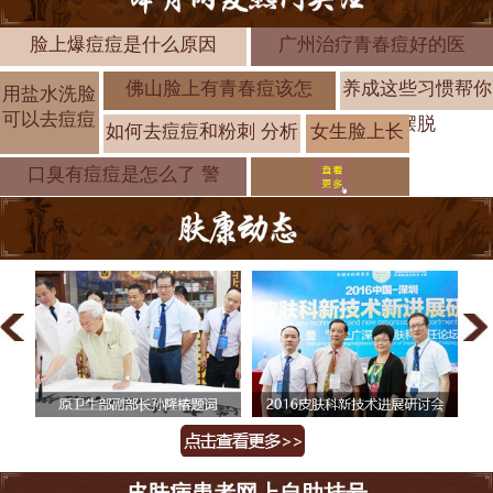
脸上爆痘痘是什么原因
广州治疗青春痘好的医
佛山脸上有青春痘该怎
养成这些习惯帮你
用盐水洗脸
可以去痘痘
摆脱
如何去痘痘和粉刺 分析
女生脸上长
痘痘形成的
口臭有痘痘是怎么了 警
皮肤病患者网上自助挂号