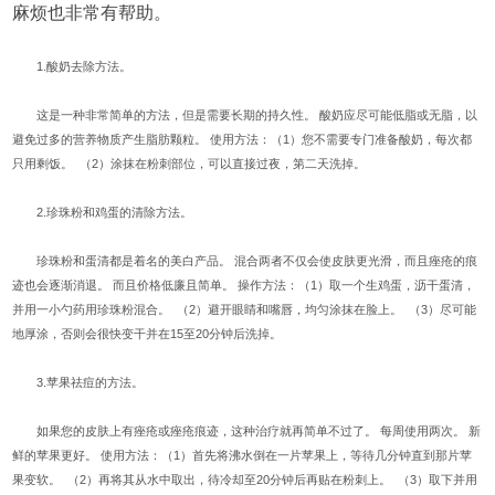
麻烦也非常有帮助。
1.酸奶去除方法。
这是一种非常简单的方法，但是需要长期的持久性。 酸奶应尽可能低脂或无脂，以
避免过多的营养物质产生脂肪颗粒。 使用方法：（1）您不需要专门准备酸奶，每次都
只用剩饭。 （2）涂抹在粉刺部位，可以直接过夜，第二天洗掉。
2.珍珠粉和鸡蛋的清除方法。
珍珠粉和蛋清都是着名的美白产品。 混合两者不仅会使皮肤更光滑，而且痤疮的痕
迹也会逐渐消退。 而且价格低廉且简单。 操作方法：（1）取一个生鸡蛋，沥干蛋清，
并用一小勺药用珍珠粉混合。 （2）避开眼睛和嘴唇，均匀涂抹在脸上。 （3）尽可能
地厚涂，否则会很快变干并在15至20分钟后洗掉。
3.苹果祛痘的方法。
如果您的皮肤上有痤疮或痤疮痕迹，这种治疗就再简单不过了。 每周使用两次。 新
鲜的苹果更好。 使用方法：（1）首先将沸水倒在一片苹果上，等待几分钟直到那片苹
果变软。 （2）再将其从水中取出，待冷却至20分钟后再贴在粉刺上。 （3）取下并用