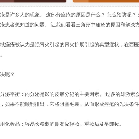
许多人的现象。 这部分痤疮的原因是什么？ 怎么预防呢？ 
疮患者想知道的问题。 让我们看看三角形中痤疮的原因和解决
痤疮被认为是强胃火引起的胃火扩展引起的典型症状，在西医
。
决呢？
泌平衡：内分泌是影响皮脂分泌的主要因素。 过多的雄激素
，如果不能顺利排出，它将阻塞毛囊，从而形成痤疮的先决条件
化妆品：容易长粉刺的朋友应轻妆，重妆后及早卸妆。