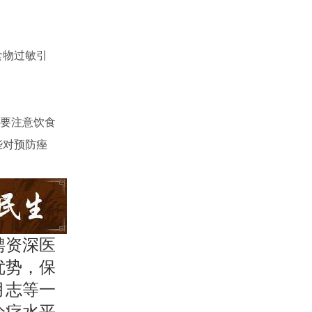
食物过敏引
要注意饮食
些对预防痤
聘资深医
优势，保
月志等一
诊疗水平