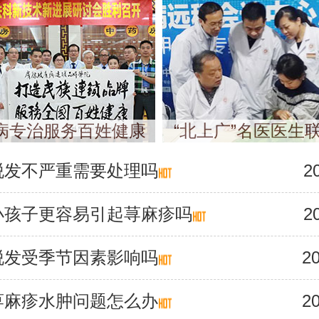
病专治服务百姓健康
“北上广”名医医生
脱发不严重需要处理吗
2
小孩子更容易引起荨麻疹吗
2
脱发受季节因素影响吗
20
荨麻疹水肿问题怎么办
20