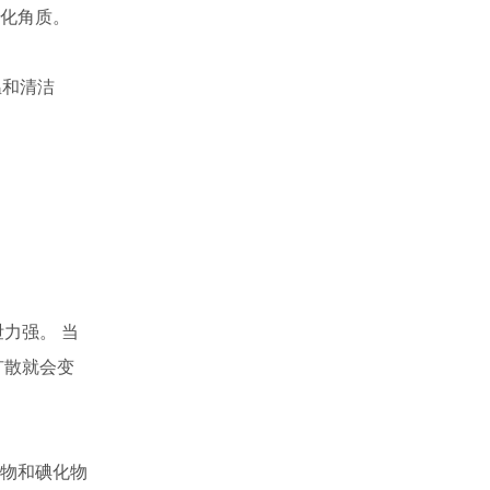
化角质。
温和清洁
力强。 当
扩散就会变
物和碘化物