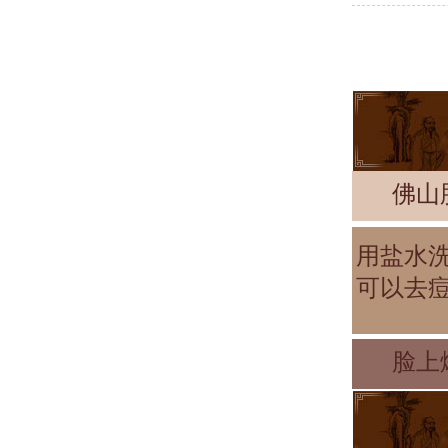
佛山
用盐水
可以去
脸上