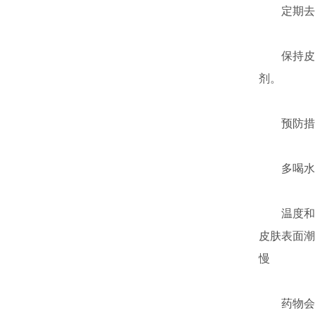
定期去除
保持皮肤
剂。
预防措
多喝水，
温度和湿
皮肤表面潮
慢
药物会刺