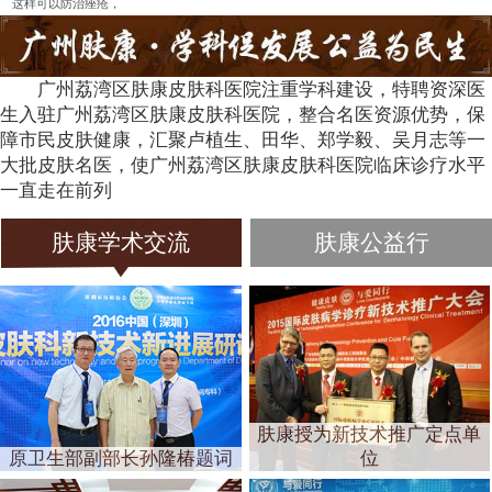
这样可以防治痤疮，
广州荔湾区肤康皮肤科医院注重学科建设，特聘资深医
生入驻广州荔湾区肤康皮肤科医院，整合名医资源优势，保
障市民皮肤健康，汇聚卢植生、田华、郑学毅、吴月志等一
大批皮肤名医，使广州荔湾区肤康皮肤科医院临床诊疗水平
一直走在前列
肤康学术交流
肤康公益行
肤康授为新技术推广定点单
原卫生部副部长孙隆椿题词
位