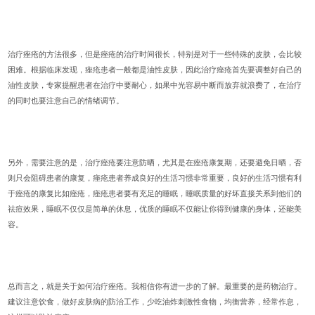
治疗痤疮的方法很多，但是痤疮的治疗时间很长，特别是对于一些特殊的皮肤，会比较
困难。根据临床发现，痤疮患者一般都是油性皮肤，因此治疗痤疮首先要调整好自己的
油性皮肤，专家提醒患者在治疗中要耐心，如果中光容易中断而放弃就浪费了，在治疗
的同时也要注意自己的情绪调节。
另外，需要注意的是，治疗痤疮要注意防晒，尤其是在痤疮康复期，还要避免日晒，否
则只会阻碍患者的康复，痤疮患者养成良好的生活习惯非常重要，良好的生活习惯有利
于痤疮的康复比如痤疮，痤疮患者要有充足的睡眠，睡眠质量的好坏直接关系到他们的
祛痘效果，睡眠不仅仅是简单的休息，优质的睡眠不仅能让你得到健康的身体，还能美
容。
总而言之，就是关于如何治疗痤疮。我相信你有进一步的了解。最重要的是药物治疗。
建议注意饮食，做好皮肤病的防治工作，少吃油炸刺激性食物，均衡营养，经常作息，