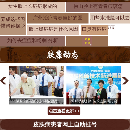
女生脸上长痘痘形成的
佛山脸上有青春痘该怎
广州治疗青春痘好的医
用盐水洗脸可以去
养成这些习
惯帮你摆脱
痘痘
脸上爆痘痘是什么原因
口臭有痘痘
是怎么了 警
如何去痘痘和粉刺 分析
皮肤病患者网上自助挂号