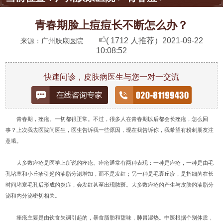
青春期脸上痘痘长不断怎么办？
( 1712 人推荐）
2021-09-22
来源：广州肤康医院
10:08:52
快速问诊，皮肤病医生与您一对一交流
青春期，痤疮。一切都很正常。不过，很多人在青春期以后都会长痤疮，怎么回
事？上次我去医院问医生，医生告诉我一些原因，现在我告诉你，我希望有粉刺朋友注
意哦。
大多数痤疮是医学上所说的痤疮。痤疮通常有两种表现：一种是痤疮，一种是由毛
孔堵塞和小丘疹引起的油脂分泌增加，而不是发红；另一种是毛囊丘疹，是指细菌在长
时间堵塞毛孔后形成的炎症，会发红甚至出现脓斑。大多数痤疮的产生与皮肤的油脂分
泌和内分泌密切相关。
痤疮主要是由饮食失调引起的，暴食脂肪和甜味，肺胃湿热。中医根据个别体质，