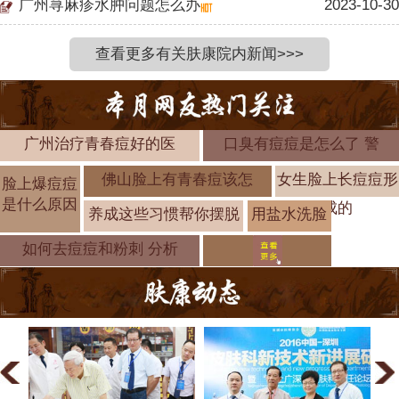
广州荨麻疹水肿问题怎么办
2023-10-30
查看更多有关肤康院内新闻>>>
广州治疗青春痘好的医
口臭有痘痘是怎么了 警
佛山脸上有青春痘该怎
女生脸上长痘痘形
脸上爆痘痘
是什么原因
成的
养成这些习惯帮你摆脱
用盐水洗脸
可以去痘痘
如何去痘痘和粉刺 分析