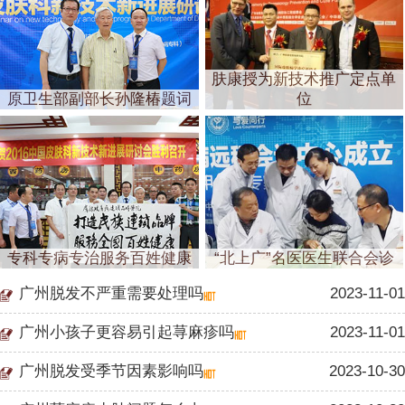
肤康授为新技术推广定点单
原卫生部副部长孙隆椿题词
位
专科专病专治服务百姓健康
“北上广”名医医生联合会诊
广州脱发不严重需要处理吗
2023-11-01
广州小孩子更容易引起荨麻疹吗
2023-11-01
广州脱发受季节因素影响吗
2023-10-30