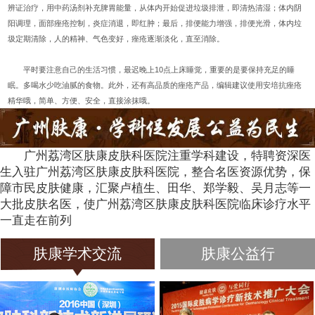
辨证治疗，用中药汤剂补充脾胃能量，从体内开始促进垃圾排泄，即清热清湿；体内阴
阳调理，面部痤疮控制，炎症消退，即红肿；最后，排便能力增强，排便光滑，体内垃
圾定期清除，人的精神、气色变好，痤疮逐渐淡化，直至消除。
平时要注意自己的生活习惯，最迟晚上10点上床睡觉，重要的是要保持充足的睡
眠。多喝水少吃油腻的食物。此外，还有高品质的痤疮产品，编辑建议使用安培抗痤疮
精华哦，简单、方便、安全，直接涂抹哦。
广州荔湾区肤康皮肤科医院注重学科建设，特聘资深医
生入驻广州荔湾区肤康皮肤科医院，整合名医资源优势，保
障市民皮肤健康，汇聚卢植生、田华、郑学毅、吴月志等一
大批皮肤名医，使广州荔湾区肤康皮肤科医院临床诊疗水平
一直走在前列
肤康学术交流
肤康公益行