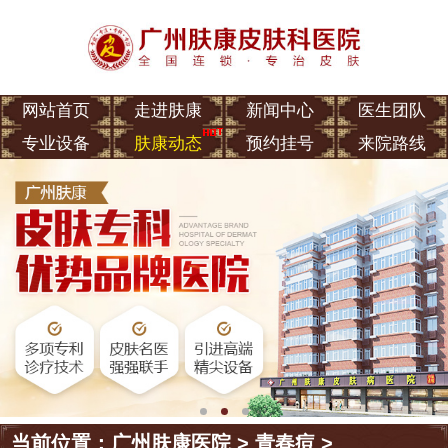
网站首页
走进肤康
新闻中心
医生团队
专业设备
肤康动态
预约挂号
来院路线
当前位置：
广州肤康医院
>
青春痘
>