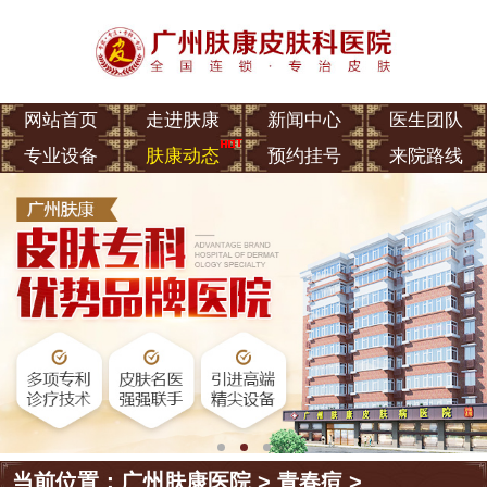
网站首页
走进肤康
新闻中心
医生团队
专业设备
肤康动态
预约挂号
来院路线
当前位置：
广州肤康医院
>
青春痘
>