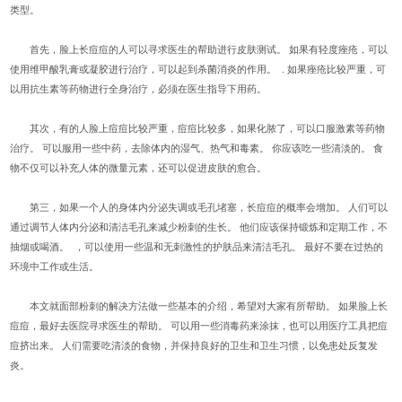
类型。
首先，脸上长痘痘的人可以寻求医生的帮助进行皮肤测试。 如果有轻度痤疮，可以
使用维甲酸乳膏或凝胶进行治疗，可以起到杀菌消炎的作用。 . 如果痤疮比较严重，可
以用抗生素等药物进行全身治疗，必须在医生指导下用药。
其次，有的人脸上痘痘比较严重，痘痘比较多，如果化脓了，可以口服激素等药物
治疗。 可以服用一些中药，去除体内的湿气、热气和毒素。 你应该吃一些清淡的。 食
物不仅可以补充人体的微量元素，还可以促进皮肤的愈合。
第三，如果一个人的身体内分泌失调或毛孔堵塞，长痘痘的概率会增加。 人们可以
通过调节人体内分泌和清洁毛孔来减少粉刺的生长。 他们应该保持锻炼和定期工作，不
抽烟或喝酒。 ，可以使用一些温和无刺激性的护肤品来清洁毛孔。 最好不要在过热的
环境中工作或生活。
本文就面部粉刺的解决方法做一些基本的介绍，希望对大家有所帮助。 如果脸上长
痘痘，最好去医院寻求医生的帮助。 可以用一些消毒药来涂抹，也可以用医疗工具把痘
痘挤出来。 人们需要吃清淡的食物，并保持良好的卫生和卫生习惯，以免患处反复发
炎。