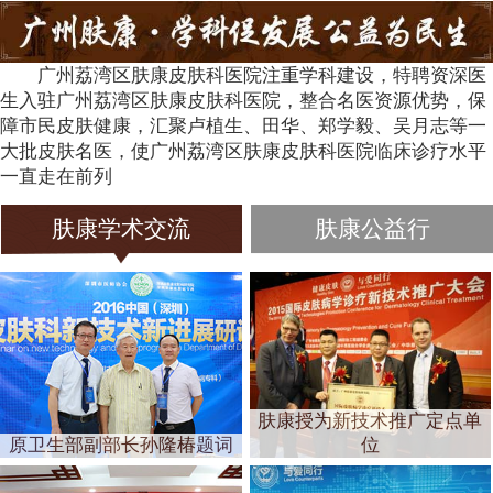
广州荔湾区肤康皮肤科医院注重学科建设，特聘资深医
生入驻广州荔湾区肤康皮肤科医院，整合名医资源优势，保
障市民皮肤健康，汇聚卢植生、田华、郑学毅、吴月志等一
大批皮肤名医，使广州荔湾区肤康皮肤科医院临床诊疗水平
一直走在前列
肤康学术交流
肤康公益行
肤康授为新技术推广定点单
原卫生部副部长孙隆椿题词
位