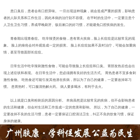
患口臭后，患者会有口腔异味。 一旦出现这种现象，就会造成严重的损害，影响患
者的人际关系和工作生活，因此本病的治疗刻不容缓。 在平时的生活中，一定要注意个
人卫生卫生习惯，养成早晚刷牙、饭后漱口的好习惯，才能避免口腔疾病的发生。
青春期出现青春痘。 吃辛辣烫的食物，患有胃火疾病，脸上长痘痘是比较常见的现
象。 脸上的痤疮会对外观造成一定的损害。 脸上长痘痘如果不及时治疗，可能会加重病
情，甚至导致面部长痘痘。
日常生活中吃辛辣刺激性食物，可能会导致脸上长痘痘和口臭。 胃部发热后也会出
现上述症状和表现。 在日常生活中，您必须拥有良好的生活方式。 胃热患者不宜多食刺
激性食物。 吃热食还可能引发其他潜在疾病，所以为了自己的健康，一定要改掉坏习
惯。 患胃热时，可口服清热解火药。 病人要多喝水，有利于去火。
以上就是口臭和粉刺后的原因分析。 本病虽然是比较常见的疾病，但不会影响患者
的生活和健康，但会对生活和工作造成一定的危害和影响。 所以，为了自己的健康，一
定要改掉不良的生活习惯，患者一定要保证口腔清洁卫生，纠正不良的饮食习惯，保证
身体的健康。