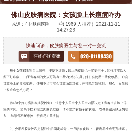
佛山皮肤病医院：女孩脸上长痘痘咋办
( 1969 人推荐）
2021-11-11
来源：广州肤康医院
14:27:23
快速问诊，皮肤病医生与您一对一交流
每个女孩都希望自己漂亮，即使不漂亮，脸上的皮肤也一定要干净，这样才能给人
留下好印象。 由于青春期的女孩可能有一些内分泌失调，她们会使用一些化妆品。 它会
导致脸上的皮肤变差。 使用不当可能会导致面部过敏，并可能导致粉刺。 那么，女生脸
上长痘痘怎么办呢？
养成8个好习惯彻底摆脱粉刺1、注意个人卫生个人卫生习惯决定了青春痘在脸上停
留的时间。 如果下巴和嘴巴周围长痘痘，请不要穿有领子的衣服。 衣领是藏污纳垢的地
方。 与颌骨不断摩擦，很容易加重灾情。
2、少用发胶发胶和定型液中的固定成分，一旦喷在皮肤上，很容易造成毛孔堵塞，