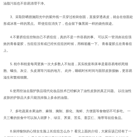
油脂污垢也不容易清理干净。
3、采取防晒措施阳光中的紫外线一旦穿过粉刺创面，直接穿透表皮，就会在创面处
形成冰凿一样的黑点。 即使痘痘消失了，也会留下像黑斑一样的烧伤痕迹。
4.不要挤痘痘控制自己不挤痘痘，真的不是一件容易的事。 可以买一管消炎祛痘强
效的青春凝胶，当痘痘没有或已经长痘痘的时候，用棉签蘸一下。 青春凝胶点在青春痘
上。
5. 枕巾和枕套每周更换一次大多数人不知道，其实枕套和床单是最容易堆积死细
胞、螨虫、灰尘、头皮屑等污垢的地方。 此外，睡眠时长时间与面部皮肤接触，更容易
滋生和繁殖细菌。
6.使用控油去脂护肤品现代化妆品技术已经解决了油性皮肤的真正问题。 以往油性
皮肤的护肤品大多只能洗掉脸上多余的油脂。
7、多吃蔬菜水果油炸、麻辣、腌制、膨化、海鲜、方便面等食物切不可多吃。 一
天三餐的饮食中可以加入胡萝卜、绿豆、荠菜、苦瓜、薏苡仁、海带等祛痘食品。
8.保持愉快的心情女生脸上长痘痘怎么办？ 看完上面的介绍，大家应该已经有了一