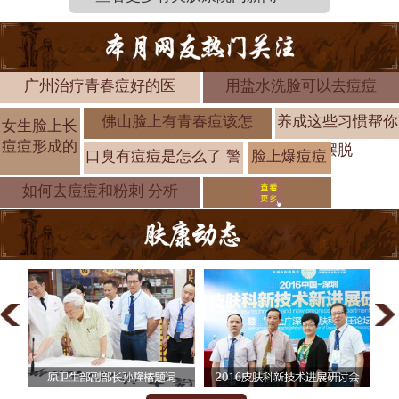
广州治疗青春痘好的医
用盐水洗脸可以去痘痘
佛山脸上有青春痘该怎
养成这些习惯帮你
女生脸上长
痘痘形成的
摆脱
口臭有痘痘是怎么了 警
脸上爆痘痘
是什么原因
如何去痘痘和粉刺 分析