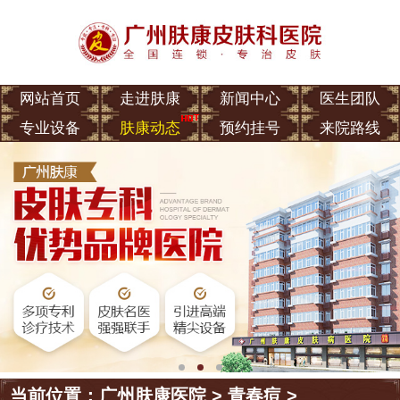
网站首页
走进肤康
新闻中心
医生团队
专业设备
肤康动态
预约挂号
来院路线
当前位置：
广州肤康医院
>
青春痘
>