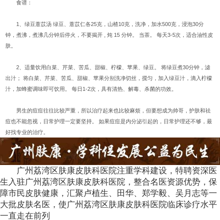
食谱：
1、绿豆薏苡汤 绿豆、薏苡仁各25克，山楂10克，洗净，加水500克，浸泡30分
钟，煮沸，煮沸几分钟后停火，不要揭开 , 炖 15 分钟。 当茶。 每天3-5次，适合油性皮
肤。
2、适量饮用白菜、芹菜、苦瓜、甜椒、柠檬、苹果、绿豆。 将绿豆煮30分钟，滤
出汁； 将白菜、芹菜、苦瓜、甜椒、苹果分别洗净切丝，搅匀，加入绿豆汁，滴入柠檬
汁，加蜂蜜调味即可饮用。 每日1-2次，具有清热、解毒、杀菌的功效。
男生的痘痘往往比较严重，所以治疗起来也比较麻烦，但要想成为帅哥，护肤和祛
痘也不能忽视，日常护理一定要坚持。 如果痘痘是内分泌引起的，日常护理还不够，最
好找专业的治疗。
广州荔湾区肤康皮肤科医院注重学科建设，特聘资深医
生入驻广州荔湾区肤康皮肤科医院，整合名医资源优势，保
障市民皮肤健康，汇聚卢植生、田华、郑学毅、吴月志等一
大批皮肤名医，使广州荔湾区肤康皮肤科医院临床诊疗水平
一直走在前列