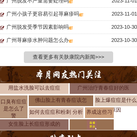
广州脱发不严重需要处理吗
2023-11-01
广州小孩子更容易引起荨麻疹吗
2023-11-01
广州脱发受季节因素影响吗
2023-10-30
广州荨麻疹水肿问题怎么办
2023-10-30
查看更多有关肤康院内新闻>>>
用盐水洗脸可以去痘痘
广州治疗青春痘好的医
佛山脸上有青春痘该怎
脸上爆痘痘是什么
口臭有痘痘
是怎么了
原因
如何去痘痘和粉刺 分析
养成这些习
警
惯帮你摆脱
女生脸上长痘痘形成的