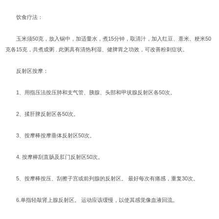
饮食疗法：
玉米须50克，放入锅中，加适量水，煮15分钟，取清汁，加入红豆、薏米、粳米50
克各15克，共煮成粥 . 此粥具有清热利湿、健脾胃之功效，可改善粉刺症状。
反射区按摩：
1、用指压法按压肺和支气管、胰腺、头部和甲状腺反射区各50次。
2、揉肝脾反射区各50次。
3、按摩棒按摩垂体反射区50次。
4. 按摩棒刮直肠及肛门反射区50次。
5、按摩棒按压、刮擦子宫或前列腺的反射区。 最好每次有痛感，重复30次。
6.单指轻敲肾上腺反射区。 运动应该缓慢，以使其感觉像血液回流。