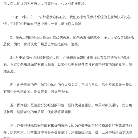
气，自己的压力相对较大，导致肝火、心火和血液循环。
1：有一种方式，一切都是发自内心的。我们必须每天保持乐观的态度和快乐的心
情，否则我们只能在易怒中度过一天，增加额头负担。
2：额头上的痤疮应该是我们自己的头发。如果头发油腻或不干净，肯定会导致痤疮
恶化。因此，保持头发干燥是去除痤疮的唯一途径。
3：对于油脂分泌比较旺盛的女性，在选择洗面奶时要选择具有良好清洁力的洗面
奶。不过切勿用洗面奶有很大刺激！日常生活中最好多吃具有清热解毒功效的食物。例
如苦瓜。
四：由于痘痘的产生与我们体内的心火有关系，所以在日常生活中应该多吃一些具
有清热去火的食物。例如苦瓜，绿豆等食物。
五：因为额头是油脂分泌旺盛的部位，新陈代谢会更快。每周对额头进行一次去角
质护理，清除老化的角质层，使皮肤呼吸顺畅。
六：芦荟对祛除额头痘痘有很好的效果，因为芦荟中所含的植物成分能有效清热解
毒，护肤补水。日常生活中可将芦荟榨成汁，涂在痘痘部位，过十五分钟后用温水洗净