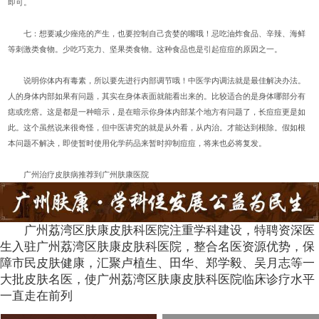
即可。
七：想要减少痤疮的产生，也要控制自己贪婪的嘴哦！忌吃油炸食品、辛辣、海鲜
等刺激类食物。少吃巧克力、坚果类食物。这种食品也是引起痘痘的原因之一。
说明你体内有毒素，所以要先进行内部调节哦！中医学内调法就是最佳解决办法。
人的身体内部如果有问题，其实在身体表面就能看出来的。比较适合的是身体哪部分有
痣或疙瘩。这是都是一种暗示，是在暗示你身体内部某个地方有问题了，长痘痘更是如
此。这个虽然说来很奇怪，但中医讲究的就是从外看，从内治。才能达到根除。假如根
本问题不解决，即使暂时使用化学药品来暂时抑制痘痘，将来也必将复发。
广州治疗皮肤病推荐到广州肤康医院
广州荔湾区肤康皮肤科医院注重学科建设，特聘资深医
生入驻广州荔湾区肤康皮肤科医院，整合名医资源优势，保
障市民皮肤健康，汇聚卢植生、田华、郑学毅、吴月志等一
大批皮肤名医，使广州荔湾区肤康皮肤科医院临床诊疗水平
一直走在前列