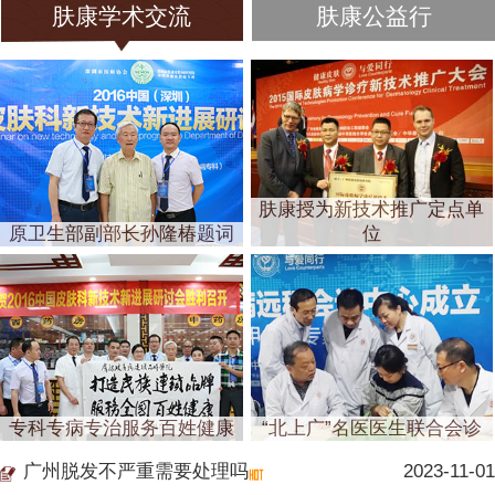
肤康学术交流
肤康公益行
肤康授为新技术推广定点单
原卫生部副部长孙隆椿题词
位
专科专病专治服务百姓健康
“北上广”名医医生联合会诊
广州脱发不严重需要处理吗
2023-11-01