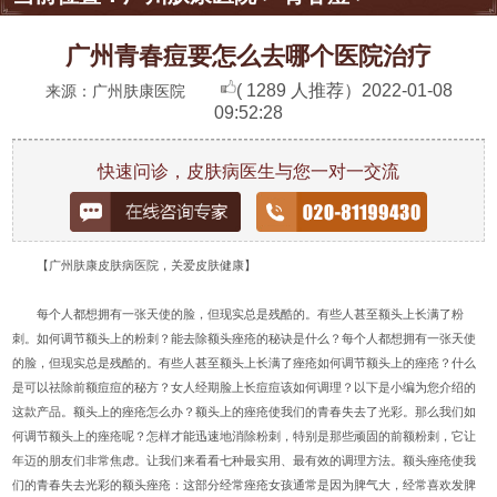
广州青春痘要怎么去哪个医院治疗
( 1289 人推荐）
2022-01-08
来源：广州肤康医院
09:52:28
快速问诊，皮肤病医生与您一对一交流
【广州肤康皮肤病医院，关爱皮肤健康】
每个人都想拥有一张天使的脸，但现实总是残酷的。有些人甚至额头上长满了粉
刺。如何调节额头上的粉刺？能去除额头痤疮的秘诀是什么？每个人都想拥有一张天使
的脸，但现实总是残酷的。有些人甚至额头上长满了痤疮如何调节额头上的痤疮？什么
是可以祛除前额痘痘的秘方？女人经期脸上长痘痘该如何调理？以下是小编为您介绍的
这款产品。额头上的痤疮怎么办？额头上的痤疮使我们的青春失去了光彩。那么我们如
何调节额头上的痤疮呢？怎样才能迅速地消除粉刺，特别是那些顽固的前额粉刺，它让
年迈的朋友们非常焦虑。让我们来看看七种最实用、最有效的调理方法。额头痤疮使我
们的青春失去光彩的额头痤疮：这部分经常痤疮女孩通常是因为脾气大，经常喜欢发脾