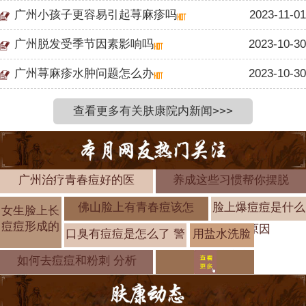
广州小孩子更容易引起荨麻疹吗
2023-11-01
广州脱发受季节因素影响吗
2023-10-30
广州荨麻疹水肿问题怎么办
2023-10-30
查看更多有关肤康院内新闻>>>
广州治疗青春痘好的医
养成这些习惯帮你摆脱
佛山脸上有青春痘该怎
脸上爆痘痘是什么
女生脸上长
痘痘形成的
原因
口臭有痘痘是怎么了 警
用盐水洗脸
可以去痘痘
如何去痘痘和粉刺 分析