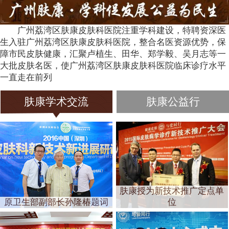
广州荔湾区肤康皮肤科医院注重学科建设，特聘资深医
生入驻广州荔湾区肤康皮肤科医院，整合名医资源优势，保
障市民皮肤健康，汇聚卢植生、田华、郑学毅、吴月志等一
大批皮肤名医，使广州荔湾区肤康皮肤科医院临床诊疗水平
一直走在前列
肤康学术交流
肤康公益行
肤康授为新技术推广定点单
原卫生部副部长孙隆椿题词
位