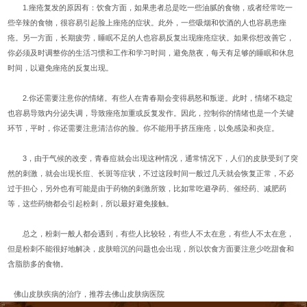
1.痤疮复发的原因有：饮食方面，如果患者总是吃一些油腻的食物，或者经常吃一
些辛辣的食物，很容易引起脸上痤疮的症状。此外，一些吸烟和饮酒的人也容易患痤
疮。另一方面，长期疲劳，睡眠不足的人也容易反复出现痤疮症状。如果你想改善它，
你必须及时调整你的生活习惯和工作和学习时间，避免熬夜，每天有足够的睡眠和休息
时间，以避免痤疮的反复出现。
2.你还需要注意你的情绪。有些人在青春期会变得易怒和叛逆。此时，情绪不稳定
也容易导致内分泌失调，导致痤疮加重或反复发作。因此，控制你的情绪也是一个关键
环节，平时，你还需要注意清洁你的脸。你不能用手挤压痤疮，以免感染和炎症。
3，由于气候的改变，青春痘就会出现这种情况，通常情况下，人们的皮肤受到了突
然的刺激，就会出现长痘、长斑等症状，不过这段时间一般过几天就会恢复正常，不必
过于担心，另外也有可能是由于药物的刺激所致，比如常吃避孕药、催经药、减肥药
等，这些药物都会引起粉刺，所以最好避免接触。
总之，粉刺一般人都会遇到，有些人比较轻，有些人不太在意，有些人不太在意，
但是粉刺不能很好地解决，皮肤暗沉的问题也会出现，所以饮食方面要注意少吃甜食和
含脂肪多的食物。
佛山皮肤疾病的治疗，推荐去佛山皮肤病医院