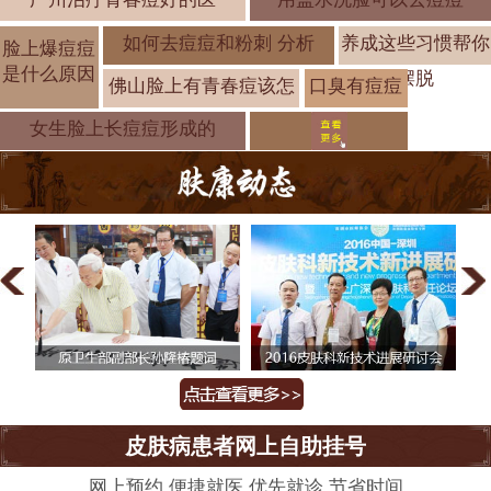
如何去痘痘和粉刺 分析
养成这些习惯帮你
脸上爆痘痘
是什么原因
摆脱
佛山脸上有青春痘该怎
口臭有痘痘
是怎么了 警
女生脸上长痘痘形成的
皮肤病患者网上自助挂号
网上预约 便捷就医 优先就诊 节省时间