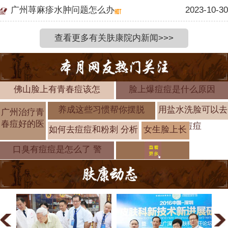
广州荨麻疹水肿问题怎么办
2023-10-30
查看更多有关肤康院内新闻>>>
佛山脸上有青春痘该怎
脸上爆痘痘是什么原因
养成这些习惯帮你摆脱
用盐水洗脸可以去
广州治疗青
春痘好的医
痘痘
如何去痘痘和粉刺 分析
女生脸上长
痘痘形成的
口臭有痘痘是怎么了 警