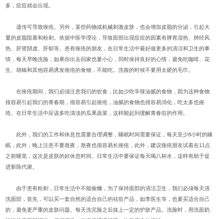
多，痘痘就会出现。
遗传可导致痤疮。另外，某些药物或机械刺激皮肤，也会增加皮脂的分泌，引起大
量的皮脂阻塞和粉刺。依据中医学理论，导致面部出现痘痘的因素有脾胃湿热、肺经风
热、肝肾阴虚、肝郁等。患有痤疮的朋友，在日常生活中最好做更多的清洁和卫生的事
情，每天早晚洗脸，如果你出去回家也要小心，同时保持良好的心情，避免吃咖啡、花
生、胡椒和其他容易诱发痤疮的食物，不能吃。洗脸的时候不要用太硬的毛巾。
在痤疮期间，我们必须注意我们的饮食，比如少吃辛辣油腻的食物，因为这种食物
很容易引起我们的青春期，很容易引起痤疮，油腻的食物也很容易消化，吃太多也痤
疮。在日常生活中应该多吃清淡的瓜果蔬菜，这样能起到缓解青春痘的作用。
此外，我们的工作和休息也需要合理调整，睡眠时间需要保证，每天至少8小时的睡
眠，此外，晚上注意不要熬夜，熬夜也很容易长痤疮，此外，建议痤疮朋友试着在11点
之前睡觉，这次是皮肤的好休息时间。日常生活中要保证每天喝八杯水，这样有助于促
进新陈代谢。
由于患有粉刺，日常生活中不能偷懒，为了保持面部的清洁卫生，我们必须每天清
洗面部，首先，可以买一套自然的适合自己的祛痘产品，如李医生等，也要买适合自己
的，避免更严重的皮肤问题。每天洗完脸之后抹上一定的护肤产品。洗脸时，用洗面奶